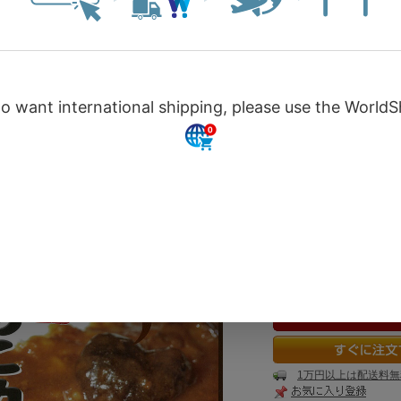
商品名 : 大分の顔
【豊後きのこカレー（ぶ
525
価格 :
円（税込）
ポイント :
15
数量 :
1万円以上は配送料無