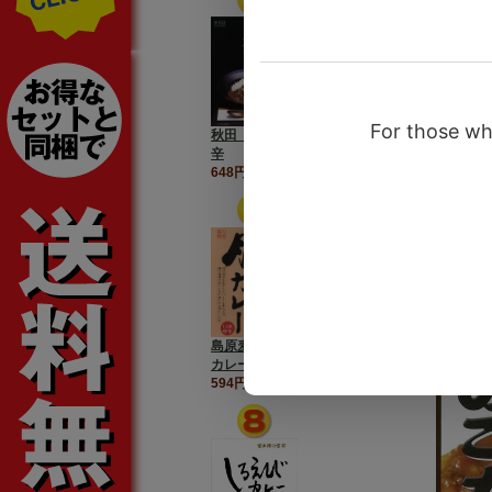
秋田【比内地鶏カレー】中
辛
648円（税込）円
島原麦みそ仕立て【豚角煮
カレー】
594円（税込）円