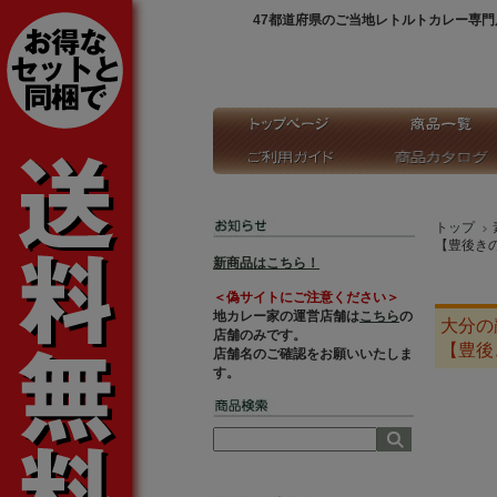
47都道府県のご当地レトルトカレー専門
トップ
【豊後き
新商品はこちら！
＜偽サイトにご注意ください＞
地カレー家の運営店舗は
こちら
の
大分の
店舗のみです。
【豊後
店舗名のご確認をお願いいたしま
す。