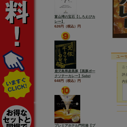
富山湾の宝石【しろえびカ
レー】
626円（税込）円
ユー
ニ
鹿児島県産黒豚【黒豚ポー
評点
クソテーカレー】Sabzi
648円（税込）円
内容
プレミアホテル門司港【プ