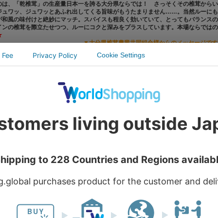
のは、「乾椎茸」の生産量日本一を誇る大分県ならでは！ さっそくその椎茸からい
ジュワッ、ジュワッとあふれ出してくる旨味がもうたまりません……。当然ルーにも
が和風の味付けと絶妙にマッチ。スパイスも程良く効いていて、とってもバランスの
インの椎茸を際立たせつつ、ルーにコクと深みをプラスしています。本場ならではの
★
▼大分県椎茸農業共同組合様からのメッセージです
のカレー】
【野菜・キノコ】
【レトルトカレーランキング】