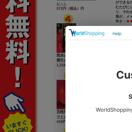
ができる
レ－）
むたびに
572円（税込）円
り、それ
菜が、メ
辛さ：
★
熊本の杉本本店が誇る【黒
樺牛ビーフカレー】
1,316円（税込）円
【大分県
宮崎県【高千穂生まれのト
マトカレー】
410円（税込）円