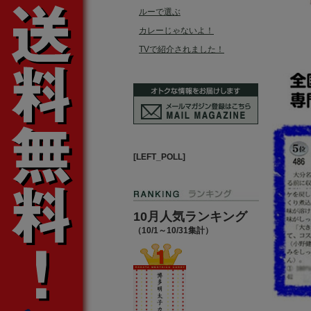
ルーで選ぶ
カレーじゃないよ！
TVで紹介されました！
[LEFT_POLL]
10月人気ランキング
（10/1～10/31集計）