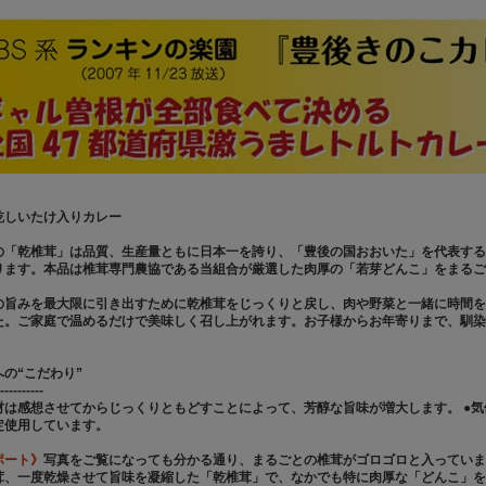
乾しいたけ入りカレー
の「乾椎茸」は品質、生産量ともに日本一を誇り、「豊後の国おおいた」を代表する
ります。本品は椎茸専門農協である当組合が厳選した肉厚の「若芽どんこ」をまるご
の旨みを最大限に引き出すために乾椎茸をじっくりと戻し、肉や野菜と一緒に時間を
た。ご家庭で温めるだけで美味しく召し上がれます。お子様からお年寄りまで、馴染
。
の“こだわり”
----------
材は感想させてからじっくりともどすことによって、芳醇な旨味が増大します。 ●
定使用しています。
ポート》
写真をご覧になっても分かる通り、まるごとの椎茸がゴロゴロと入っていま
茸、一度乾燥させて旨味を凝縮した「乾椎茸」で、なかでも特に肉厚な「どんこ」を