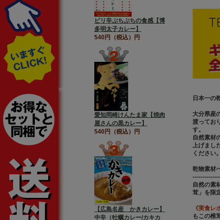
ピリ辛ぷちぷちの食感【博
多明太子カレー】
540円（税込）円
日本一の
大分県産
愛知岡崎けんたま家【焼肉
渡ってお
屋さんの黒カレー】
す。
540円（税込）円
自然素材
上げまし
ください
乾物素材へ
--------------
自然の素
茸」を限
《実食レ
【広島名産 かきカレー】
もこの椎
中辛（牡蠣カレー/カキカ