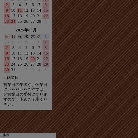
2
3
4
5
6
7
8
9
10
11
12
13
14
15
16
17
18
19
20
21
22
23
24
25
26
27
28
1
2025年03月
日
月
火
水
木
金
土
26
27
28
29
30
31
1
2
3
4
5
6
7
8
9
10
11
12
13
14
15
16
17
18
19
20
21
22
23
24
25
26
27
28
29
30
31
1
2
3
4
5
■
休業日
営業日の午後や、休業日
にいただいたご注文は、
翌営業日の受付になりま
すので、予めご了承くだ
さい。