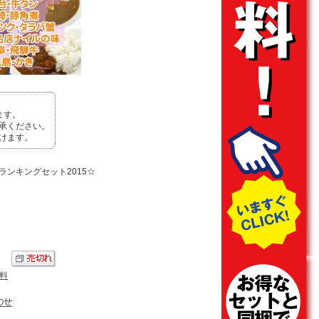
ます。
承ください。
けます。
間ランキングセット2015☆
）
料