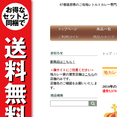
47都道府県のご当地レトルトカレー専門
トップ
新商品はこちら！
＜偽サイトにご注意ください＞
地カレ
地カレー家の運営店舗は
こちら
の
店舗のみです。
店舗名のご確認をお願いいたしま
2014
す。
通常5,5