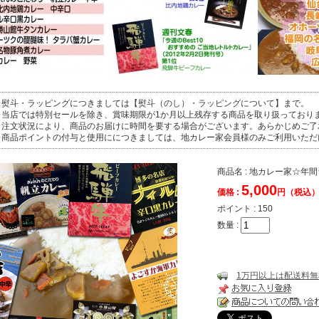
※熨斗・ラッピングにつきましては
【熨斗（のし）・ラッピングについて】
まで。
※当店では特別セールを除き、賞味期限が1か月以上残存する商品を取り扱っており
※注文状況により、商品のお届けに時間を要する場合がございます。あらかじめご了
※商品ポイントの付与と使用ににつきましては、地カレー家会員様のみご利用いただ
商品名 : 地カレー家☆年
5,000
価格 :
円（税込
ポイント :
150
数量 :
1万円以上は配送料無