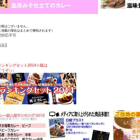
の箱はございません。
と混載の場合はまとめて梱包されます）
便対応不可
商品】
ンキングセット2014☆版は
どうぞ
↓
↓
↓