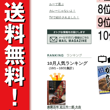
ルーで選ぶ
カレーじゃないよ！
TVで紹介されました！
10月人気ランキング
（10/1～10/31集計）
創業百年 近江牛一筋 大吉