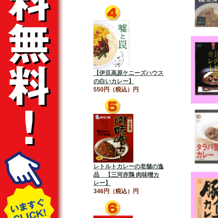
【伊豆高原ケニーズハウス
の白いカレー】
550円（税込）円
レトルトカレーの老舗の逸
品 【三河赤鶏 肉味噌カ
レー】
346円（税込）円