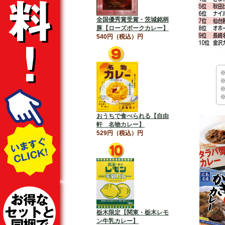
全国優秀賞受賞・茨城銘柄
豚【ローズポークカレー】
540円（税込）円
おうちで食べられる【自由
軒 名物カレー】
529円（税込）円
栃木限定【関東・栃木レモ
ン牛乳カレー】