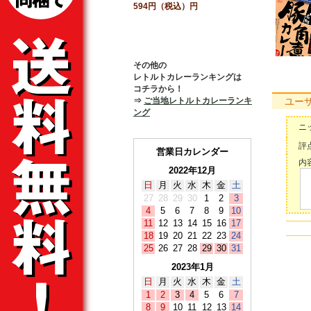
594円（税込）円
その他の
レトルトカレーランキングは
コチラから！
⇒
ご当地レトルトカレーランキ
ユー
ング
ニ
評点
営業日カレンダー
内容
2022年12月
日
月
火
水
木
金
土
27
28
29
30
1
2
3
4
5
6
7
8
9
10
11
12
13
14
15
16
17
18
19
20
21
22
23
24
25
26
27
28
29
30
31
2023年1月
日
月
火
水
木
金
土
1
2
3
4
5
6
7
8
9
10
11
12
13
14