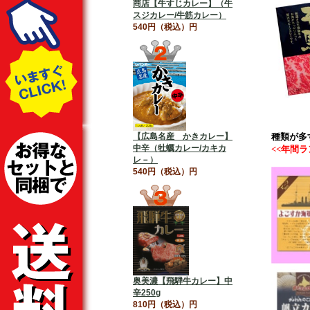
商店【牛すじカレー】（牛
スジカレー/牛筋カレー）
540円（税込）円
【広島名産 かきカレー】
種類が多
中辛（牡蠣カレー/カキカ
<<年間ラ
レ－）
540円（税込）円
奥美濃【飛騨牛カレー】中
辛250g
810円（税込）円