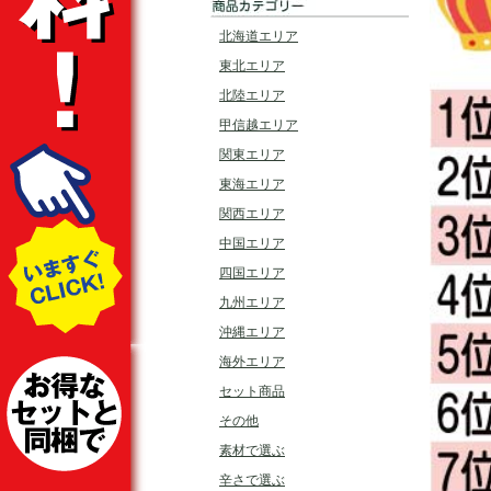
北海道エリア
東北エリア
北陸エリア
甲信越エリア
関東エリア
東海エリア
関西エリア
中国エリア
四国エリア
九州エリア
沖縄エリア
海外エリア
セット商品
その他
素材で選ぶ
辛さで選ぶ