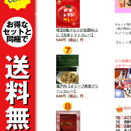
※セット用
（他の商品
埼玉B級グルメが全国No.1
※メール
に【北本トマトカレー】
540円（税込）円
【セット
※☆年間ラ
コチラへ
瀬戸内【オリーブ果実グリ
ーンカレー】
648円（税込）円