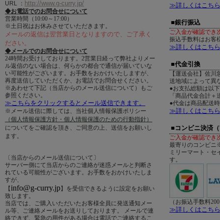
http://www.g-curry.jp/
URL
：
≫詳しくはこち
◆お電話でのお問合せについて
営業時間（10:00～17:00）
■銀行振込
※土日祝はお休みさせていただきます。
ご入金が確認でき
メールの返信は翌営業日となりますので、ご了承く
振込手数料はお客
ださい。
≫詳しくはこち
◆メールでのお問合せについて
24時間お受けしております。2営業日経って弊社よりメー
■代金引換
ル返信のない場合は、何らかの都合で通信が届いていな
い可能性がございます。お手数をおかけいたしますが、
【運送会社】佐川
再度送信していただくか、お電話でお問合せください。
送地域によって異
※あわせて下記（当店からのメール送信について）もご
●お支払総額は以
参照ください。
「商品代金合計＋送
≫こちらをクリックするとメール送信できます。
●代金は商品配送
≫詳しくはこち
※メール送信に際しては、当社個人情報保護ポリシー
（個人情報保護方針・個人情報保護のための行動指針）
についてをご確認を頂き、ご同意の上、送信をお願いし
■コンビニ決済
ます。
ご入金が確認でき
最寄りのコンビニ
ミリーマート・セ
〔当店からのメール送信について〕
す。
サーバー側にて当店からのご連絡が迷惑メールと判断さ
れている可能性がございます。お手数をおかけいたしま
すが、
info@g-curry.jp
【
】を受信できるように設定をお願い
致します。
（お振込手数料20
当店では、ご購入いただいたお客様全員に発送通知メー
≫詳しくはこち
ル等、ご連絡メールをお送りしております。 メールで連
絡できず、緊急の用件がある場合は電話でご連絡するこ