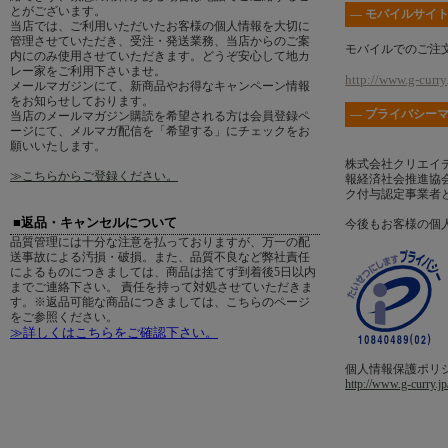
とがございます。
― モバイルサイト
当店では、ご利用いただいたお客様の個人情報を大切に
管理させていただき、受注・発送業務、当店からのご案
モバイルでのご注
内にのみ使用させていただきます。どうぞ安心して地カ
レー家をご利用下さいませ。
http://www.g-curry.
メールマガジンにて、新商品やお得なキャンペーン情報
をお知らせしております。
― プライバシーマ
当店のメールマガジン購読を希望される方は会員登録ペ
ージにて、メルマガ配信を「希望する」にチェックをお
願いいたします。
株式会社クリエイ
≫こちらからご登録ください。
報経済社会推進協会
ク付与認定事業者
■返品・キャンセルについて
今後もお客様の個
品質管理には十分な注意を払っておりますが、万一の配
送事故による汚損・破損。また、品質不良など弊社責任
によるものにつきましては、商品は捨てず到着後5日以内
までご連絡下さい。 責任を持って対処させていただきま
す。※返品可能な商品につきましては、こちらのページ
をご参照ください。
≫詳しくはこちらをご確認下さい。
個人情報保護ポリ
http://www.g-curry.jp