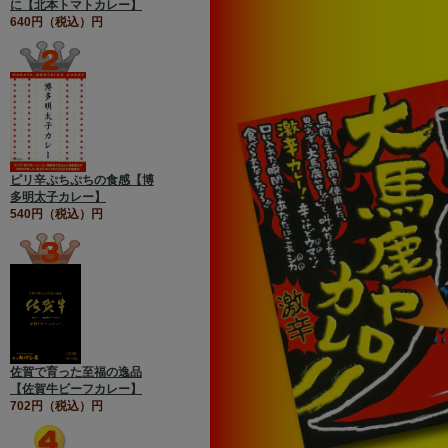
に【北本トマトカレー】
640円（税込）円
ピリ辛ぷちぷちの食感【博
多明太子カレー】
540円（税込）円
佐賀で育った至福の逸品
【佐賀牛ビーフカレー】
702円（税込）円