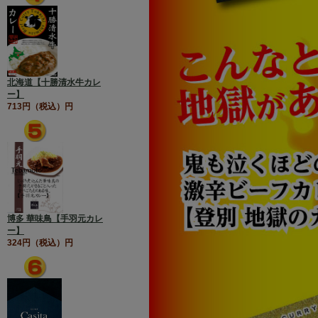
北海道【十勝清水牛カレ
ー】
713円（税込）円
博多 華味鳥【手羽元カレ
ー】
324円（税込）円