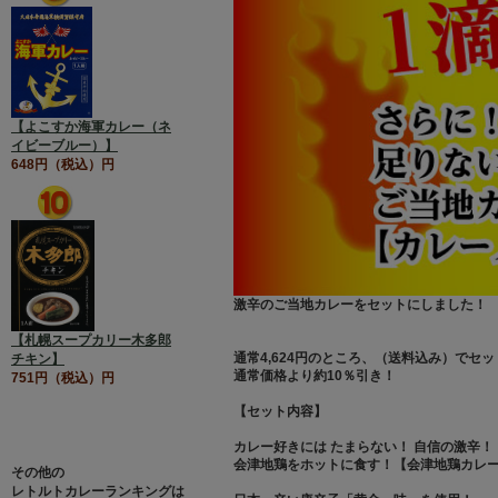
【よこすか海軍カレー（ネ
イビーブルー）】
648円（税込）円
激辛のご当地カレーをセットにしました！
【札幌スープカリー木多郎
通常4,624円のところ、（送料込み）でセット
チキン】
通常価格より約10％引き！
751円（税込）円
【セット内容】
カレー好きには たまらない！ 自信の激辛！
会津地鶏をホットに食す！【会津地鶏カレー
その他の
レトルトカレーランキングは