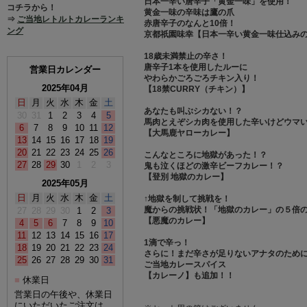
日本一辛い唐辛子「黄金一味」を使用！
コチラから！
黄金一味の辛味は鷹の爪
⇒
ご当地レトルトカレーランキ
赤唐辛子のなんと10倍！
ング
京都祇園味幸【日本一辛い黄金一味仕込み
18歳未満禁止の辛さ！
唐辛子1本を使用したルーに
営業日カレンダー
やわらかごろごろチキン入り！
2025年04月
【18禁CURRY（チキン）】
日
月
火
水
木
金
土
あなたも叫ぶシカない！？
30
31
1
2
3
4
5
馬肉とえぞシカ肉を使用した辛いけどウマ
6
7
8
9
10
11
12
【大馬鹿ヤローカレー】
13
14
15
16
17
18
19
20
21
22
23
24
25
26
こんなところに地獄があった！？
27
28
29
30
1
2
3
鬼も泣くほどの激辛ビーフカレー！？
【登別 地獄のカレー】
2025年05月
日
月
火
水
木
金
土
↑地獄を制して挑戦を！
魔からの挑戦状！「地獄のカレー」の５倍
27
28
29
30
1
2
3
【悪魔のカレー】
4
5
6
7
8
9
10
11
12
13
14
15
16
17
1滴で辛っ！
18
19
20
21
22
23
24
さらに！まだ辛さが足りないアナタのため
25
26
27
28
29
30
31
ご当地カレースパイス
【カレーノ】も追加！！
休業日
■
営業日の午後や、休業日
にいただいたご注文は、