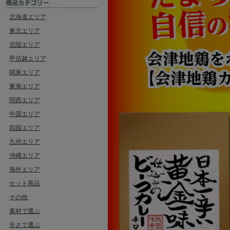
北海道エリア
東北エリア
北陸エリア
甲信越エリア
関東エリア
東海エリア
関西エリア
中国エリア
四国エリア
九州エリア
沖縄エリア
海外エリア
セット商品
その他
素材で選ぶ
辛さで選ぶ