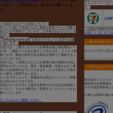
ミリーマート・セイ
を頂き、ご同意の上、送信をお願いしま
す。
す。
〔当店からのメール送信について〕
サーバー側にて当店からのご連絡が迷惑メールと判断さ
（お振込手数料200
れている可能性がございます。お手数をおかけいたしま
≫詳しくはこちら
すが、
info@g-curry.jp
【
】を受信できるように設定をお願
― モバイルサイト 
い致します。
当店では、ご購入いただいたお客様全員に発送通知メー
モバイルでのご注文
ル等、ご連絡メールをお送りしております。 メールで連
絡できず、緊急の用件がある場合は電話でご連絡するこ
http://www.g-curry.jp
とがございます。
当店では、ご利用いただいたお客様の個人情報を大切に
管理させていただき、受注・発送業務、当店からのご案
― プライバシーマー
内にのみ使用させていただきます。どうぞ安心して地カ
レー家をご利用下さいませ。
メールマガジンにて、新商品やお得なキャンペーン情報
株式会社クリエイテ
をお知らせしております。
報経済社会推進協会（
当店のメールマガジン購読を希望される方は会員登録ペ
ク付与認定事業者と
ージにて、メルマガ配信を「希望する」にチェックをお
願いいたします。
今後もお客様の個人
≫こちらからご登録ください。