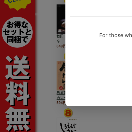
秋田【比内地鶏カレー】中
辛
648円（税込）円
島原麦みそ仕立て【豚角煮
カレー】
594円（税込）円