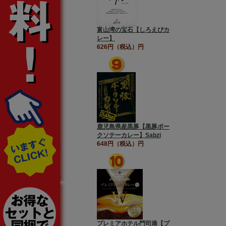
富山湾の宝石【しろえびカ
レー】
626円（税込）円
鹿児島県産黒豚【黒豚ポー
クソテーカレー】Sabzi
648円（税込）円
プレミアホテル門司港【プ