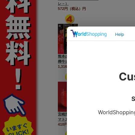
レ－）
572円（税込）円
熊本の杉本本店が誇る【黒
樺牛ビーフカレー】
1,316円（税込）円
宮崎県【高千穂生まれのト
マトカレー】
410円（税込）円