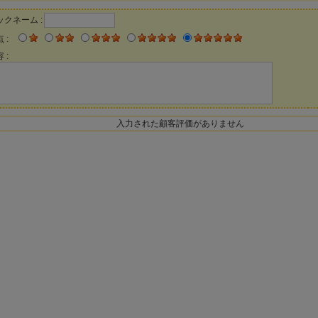
ックネーム :
 :
 :
入力された顧客評価がありません