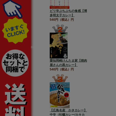
ピリ辛ぷちぷちの食感【博
多明太子カレー】
540円（税込）円
愛知岡崎けんたま家【焼肉
屋さんの黒カレー】
540円（税込）円
【広島名産 かきカレー】
中辛（牡蠣カレー/カキカ