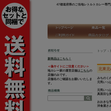
47都道府県のご当地レトルトカレー専門
トップ
新商品はこちら！
＜偽サイトにご注意ください＞
北東北
地カレー家の運営店舗は
こちら
の
店舗のみです。
みちのく
店舗名のご確認をお願いいたしま
元気いっ
す。
元気いっ
真面目な
おおきな
洋食屋さ