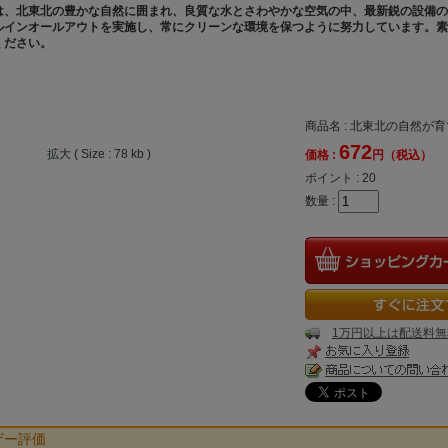
は、北東北の豊かな自然に囲まれ、良質な水とさわやかな空気の中、最新鋭の設備の
ルインオールアウトを実施し、常にクリーンな環境を保つように努力しています。素
ください。
商品名 : 北東北の自然
672
拡大 ( Size : 78 kb )
価格 :
円（税込）
ポイント :
20
数量 :
1万円以上は配送料無
ザー評価