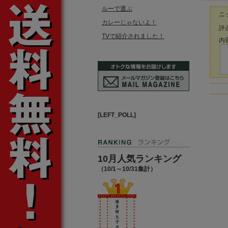
ルーで選ぶ
ニ
カレーじゃないよ！
評点
TVで紹介されました！
内容
[LEFT_POLL]
10月人気ランキング
（10/1～10/31集計）