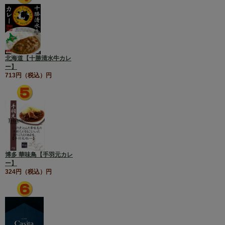
北海道【十勝清水牛カレ
ー】
713円（税込）円
博多 華味鳥【手羽元カレ
ー】
324円（税込）円