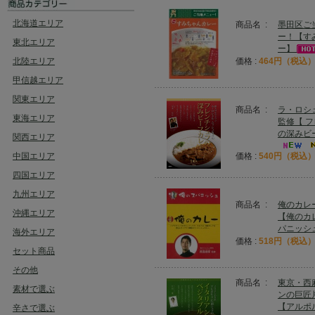
北海道エリア
商品名 :
墨田区ご
ー！【す
東北エリア
ー】
北陸エリア
価格 :
464円（税込
甲信越エリア
関東エリア
商品名 :
ラ・ロシ
東海エリア
監修【 
の深みビ
関西エリア
中国エリア
価格 :
540円（税込
四国エリア
九州エリア
商品名 :
俺のカレ
沖縄エリア
【俺のカ
パニッシ
海外エリア
価格 :
518円（税込
セット商品
その他
商品名 :
東京・西
素材で選ぶ
ンの巨匠
【アルポ
辛さで選ぶ