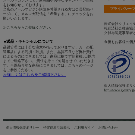
メールマガジンにて、新商品やお得なキャンペーン情報
をお知らせしております。
― プライバシーマ
当店のメールマガジン購読を希望される方は会員登録ペ
ージにて、メルマガ配信を「希望する」にチェックをお
願いいたします。
株式会社クリエイ
≫こちらからご登録ください。
報経済社会推進協会
ク付与認定事業者
■返品・キャンセルについて
今後もお客様の個
品質管理には十分な注意を払っておりますが、万一の配
送事故による汚損・破損。また、品質不良など弊社責任
によるものにつきましては、商品は捨てず到着後5日以内
までご連絡下さい。 責任を持って対処させていただきま
す。※返品可能な商品につきましては、こちらのページ
をご参照ください。
≫詳しくはこちらをご確認下さい。
個人情報保護ポリ
http://www.g-curry.jp
個人情報保護ポリシー
特定商取引法表示
ご利用ガイド
お問い合わせ