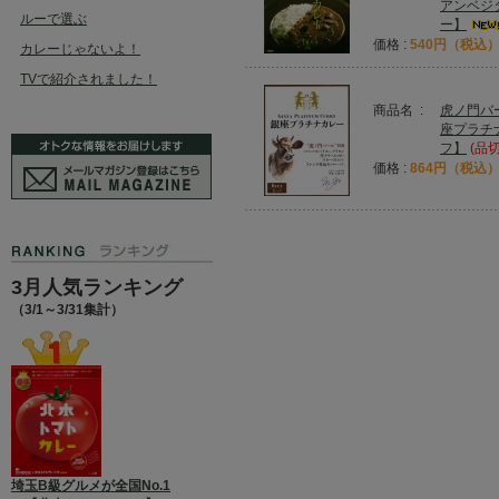
アンベジ
ルーで選ぶ
ー】
価格 :
540円（税込
カレーじゃないよ！
TVで紹介されました！
商品名 :
虎ノ門バ
座プラチ
フ】
(品
価格 :
864円（税込
3月人気ランキング
（3/1～3/31集計）
埼玉B級グルメが全国No.1