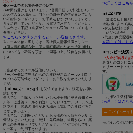
ださい。
≫詳しくはこち
◆メールでのお問合せについて
24時間お受けしております。2営業日経って弊社よりメー
■代金引換
ル返信のない場合は、何らかの都合で通信が届いていな
い可能性がございます。お手数をおかけいたしますが、
【運送会社】佐川
再度送信していただくか、お電話でお問合せください。
送地域によって異
※あわせて下記（当店からのメール送信について）もご
●お支払総額は以
参照ください。
「商品代金合計＋送
≫こちらをクリックするとメール送信できます。
●代金は商品配送
≫詳しくはこち
※メール送信に際しては、当社個人情報保護ポリシー
（個人情報保護方針・個人情報保護のための行動指針）
についてをご確認を頂き、ご同意の上、送信をお願いし
■コンビニ決済
ます。
ご入金が確認でき
最寄りのコンビニ
ミリーマート・セ
〔当店からのメール送信について〕
す。
サーバー側にて当店からのご連絡が迷惑メールと判断さ
れている可能性がございます。お手数をおかけいたしま
すが、
info@g-curry.jp
【
】を受信できるように設定をお願い
致します。
（お振込手数料20
当店では、ご購入いただいたお客様全員に発送通知メー
≫詳しくはこち
ル等、ご連絡メールをお送りしております。 メールで連
絡できず、緊急の用件がある場合は電話でご連絡するこ
とがございます。
― モバイルサイト
当店では、ご利用いただいたお客様の個人情報を大切に
管理させていただき、受注・発送業務、当店からのご案
モバイルでのご注
内にのみ使用させていただきます。どうぞ安心して地カ
レー家をご利用下さいませ。
http://www.g-curry.