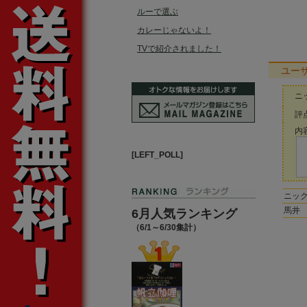
ルーで選ぶ
カレーじゃないよ！
TVで紹介されました！
ユー
ニ
評点
内容
[LEFT_POLL]
ニッ
馬井
6月人気ランキング
（6/1～6/30集計）