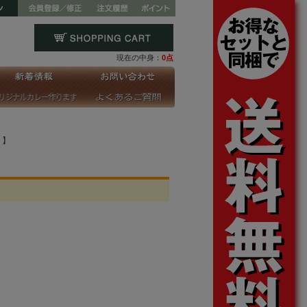
現在の中身：
0点
）】