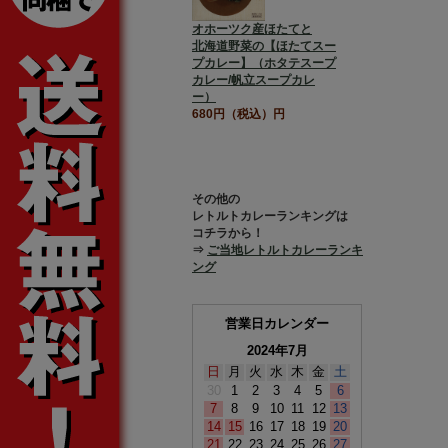
オホーツク産ほたてと
北海道野菜の【ほたてスー
プカレー】（ホタテスープ
カレー/帆立スープカレ
ー）
680円（税込）円
その他の
レトルトカレーランキングは
コチラから！
⇒
ご当地レトルトカレーランキ
ング
営業日カレンダー
2024年7月
日
月
火
水
木
金
土
30
1
2
3
4
5
6
7
8
9
10
11
12
13
14
15
16
17
18
19
20
21
22
23
24
25
26
27