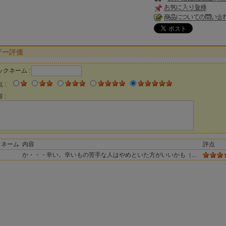
ザー評価
ックネーム :
 :
 :
クネーム
内容
評点
か・・・辛い。辛いもの苦手な人はやめといた方がいいかも（...