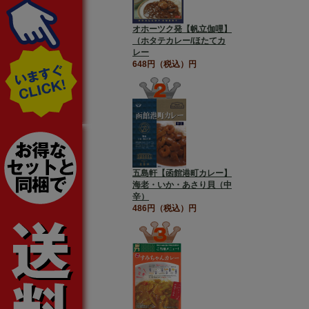
オホーツク発【帆立伽哩】
（ホタテカレー/ほたてカ
レー
648円（税込）円
五島軒【函館港町カレー】
海老・いか・あさり貝（中
辛）
486円（税込）円