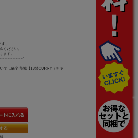
ます。
承ください。
けます。
ないで…痛辛 茨城【18禁CURRY（チキ
）
料