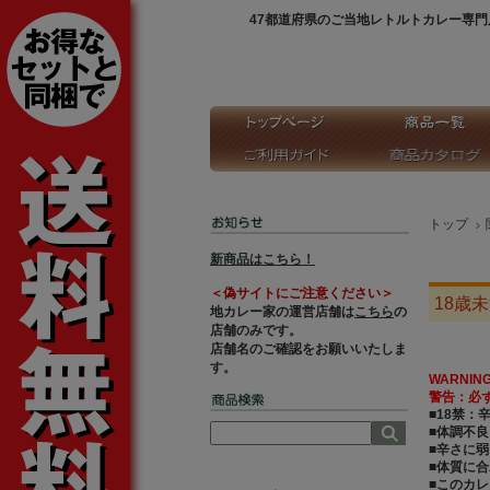
47都道府県のご当地レトルトカレー専門
トップ
新商品はこちら！
＜偽サイトにご注意ください＞
18歳
地カレー家の運営店舗は
こちら
の
店舗のみです。
店舗名のご確認をお願いいたしま
す。
WARNIN
警告：必
■18禁：
■体調不
■辛さに
■体質に
■このカ