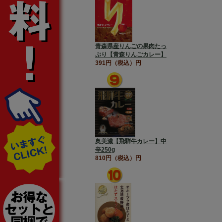
青森県産りんごの果肉たっ
ぷり【青森りんごカレー】
391円（税込）円
奥美濃【飛騨牛カレー】中
辛250g
810円（税込）円