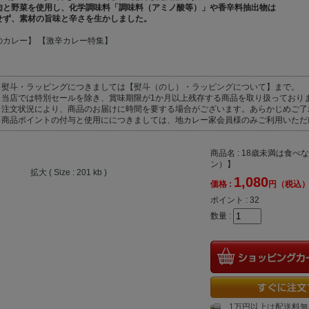
肉と野菜を使用し、化学調味料「調味料（アミノ酸等）」や香辛料抽出物は
せず、素材の旨味と辛さを生かしました。
のカレー】
【激辛カレー特集】
※熨斗・ラッピングにつきましては
【熨斗（のし）・ラッピングについて】
まで。
※当店では特別セールを除き、賞味期限が1か月以上残存する商品を取り扱っており
※注文状況により、商品のお届けに時間を要する場合がございます。あらかじめご了
※商品ポイントの付与と使用ににつきましては、地カレー家会員様のみご利用いただ
商品名 : 18歳未満は食べ
ン）】
拡大 ( Size : 201 kb )
1,080
価格 :
円（税込
ポイント :
32
数量 :
1万円以上は配送料無