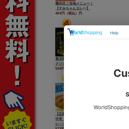
墨田区ご当地メニュー！
【すみちゃんカレー】
464円（税込）円
鹿児島県産黒豚【黒豚ポー
クソテーカレー】Sabzi
594円（税込）円
【広島名産 かきカレー】
中辛（牡蠣カレー/カキカ
レ－）
572円（税込）円