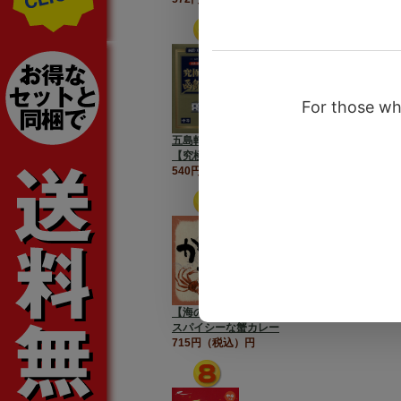
五島軒 究極の味シリーズ
【究極の函館カレー】中辛
540円（税込）円
【海の幸かにカレー】
スパイシーな蟹カレー
715円（税込）円