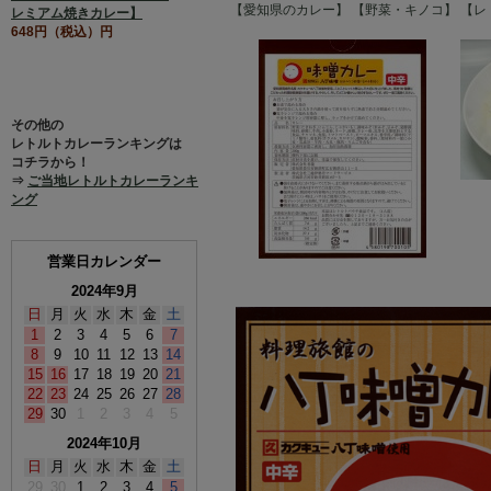
【愛知県のカレー】
【野菜・キノコ】
【レ
レミアム焼きカレー】
648円（税込）円
その他の
レトルトカレーランキングは
コチラから！
⇒
ご当地レトルトカレーランキ
ング
営業日カレンダー
2024年9月
日
月
火
水
木
金
土
1
2
3
4
5
6
7
8
9
10
11
12
13
14
15
16
17
18
19
20
21
22
23
24
25
26
27
28
29
30
1
2
3
4
5
2024年10月
日
月
火
水
木
金
土
29
30
1
2
3
4
5