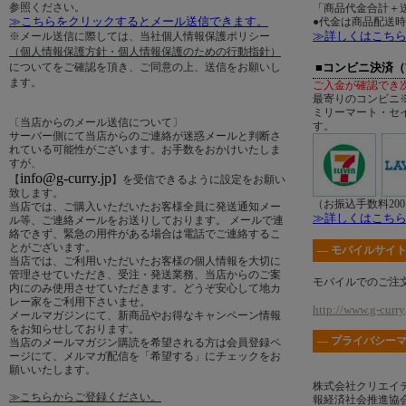
参照ください。
「商品代金合計＋送
≫こちらをクリックするとメール送信できます。
●代金は商品配送
≫詳しくはこち
※メール送信に際しては、当社個人情報保護ポリシー
（個人情報保護方針・個人情報保護のための行動指針）
についてをご確認を頂き、ご同意の上、送信をお願いし
■コンビニ決済
ます。
ご入金が確認でき
最寄りのコンビニ
ミリーマート・セ
〔当店からのメール送信について〕
す。
サーバー側にて当店からのご連絡が迷惑メールと判断さ
れている可能性がございます。お手数をおかけいたしま
すが、
info@g-curry.jp
【
】を受信できるように設定をお願い
致します。
（お振込手数料20
当店では、ご購入いただいたお客様全員に発送通知メー
≫詳しくはこち
ル等、ご連絡メールをお送りしております。 メールで連
絡できず、緊急の用件がある場合は電話でご連絡するこ
とがございます。
― モバイルサイト
当店では、ご利用いただいたお客様の個人情報を大切に
管理させていただき、受注・発送業務、当店からのご案
モバイルでのご注
内にのみ使用させていただきます。どうぞ安心して地カ
レー家をご利用下さいませ。
http://www.g-curry.
メールマガジンにて、新商品やお得なキャンペーン情報
をお知らせしております。
― プライバシーマ
当店のメールマガジン購読を希望される方は会員登録ペ
ージにて、メルマガ配信を「希望する」にチェックをお
願いいたします。
株式会社クリエイ
≫こちらからご登録ください。
報経済社会推進協会