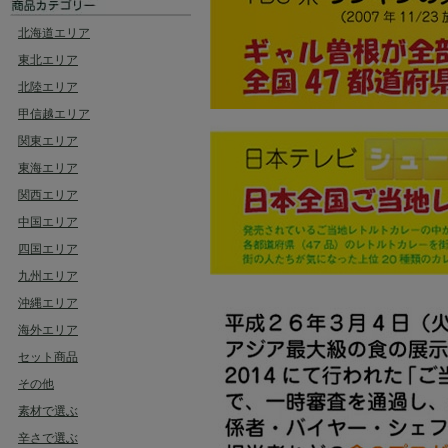
北海道エリア
東北エリア
北陸エリア
甲信越エリア
関東エリア
東海エリア
関西エリア
中国エリア
四国エリア
九州エリア
沖縄エリア
海外エリア
セット商品
その他
素材で選ぶ
辛さで選ぶ