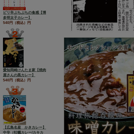
ピリ辛ぷちぷちの食感【博
多明太子カレー】
540円（税込）円
愛知岡崎けんたま家【焼肉
屋さんの黒カレー】
540円（税込）円
【広島名産 かきカレー】
中辛（牡蠣カレー/カキカ