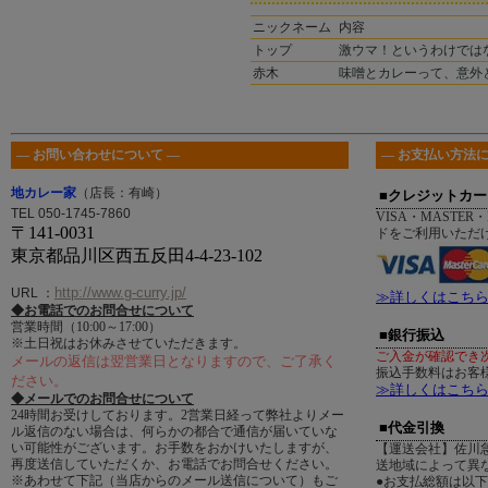
ニックネーム
内容
トップ
激ウマ！というわけではな
赤木
味噌とカレーって、意外と
― お問い合わせについて ―
― お支払い方法に
地カレー家
（店長：有崎）
■クレジットカー
TEL 050-1745-7860
VISA・MASTER・
〒141-0031
ドをご利用いただ
東京都品川区西五反田4-4-23-102
http://www.g-curry.jp/
URL
：
≫詳しくはこち
◆お電話でのお問合せについて
営業時間（10:00～17:00）
■銀行振込
※土日祝はお休みさせていただきます。
ご入金が確認でき
メールの返信は翌営業日となりますので、ご了承く
振込手数料はお客
ださい。
≫詳しくはこち
◆メールでのお問合せについて
24時間お受けしております。2営業日経って弊社よりメー
■代金引換
ル返信のない場合は、何らかの都合で通信が届いていな
い可能性がございます。お手数をおかけいたしますが、
【運送会社】佐川
再度送信していただくか、お電話でお問合せください。
送地域によって異
※あわせて下記（当店からのメール送信について）もご
●お支払総額は以