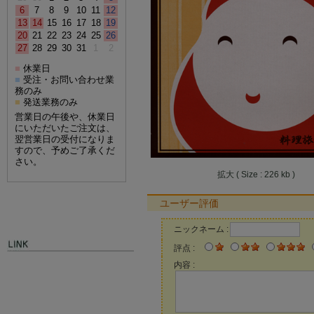
6
7
8
9
10
11
12
13
14
15
16
17
18
19
20
21
22
23
24
25
26
27
28
29
30
31
1
2
休業日
■
受注・お問い合わせ業
■
務のみ
発送業務のみ
■
営業日の午後や、休業日
にいただいたご注文は、
翌営業日の受付になりま
すので、予めご了承くだ
さい。
拡大 ( Size : 226 kb )
ユーザー評価
ニックネーム :
評点 :
内容 :