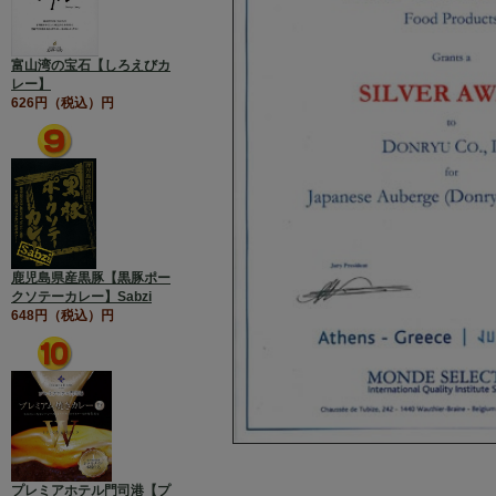
富山湾の宝石【しろえびカ
レー】
626円（税込）円
鹿児島県産黒豚【黒豚ポー
クソテーカレー】Sabzi
648円（税込）円
プレミアホテル門司港【プ