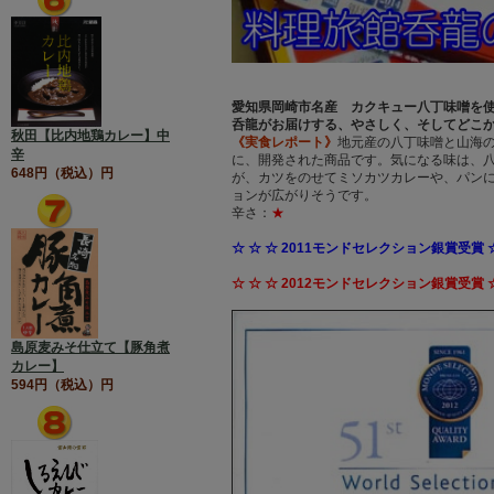
愛知県岡崎市名産 カクキュー八丁味噌を
呑龍がお届けする、やさしく、そしてどこ
秋田【比内地鶏カレー】中
《実食レポート》
地元産の八丁味噌と山海
辛
に、開発された商品です。気になる味は、
648円（税込）円
が、カツをのせてミソカツカレーや、パン
ョンが広がりそうです。
辛さ：
★
☆ ☆ ☆ 2011モンドセレクション銀賞受賞 ☆
☆ ☆ ☆ 2012モンドセレクション銀賞受賞 
島原麦みそ仕立て【豚角煮
カレー】
594円（税込）円