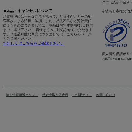
ク付与認定事業者
■返品・キャンセルについて
今後もお客様の個
品質管理には十分な注意を払っておりますが、万一の配
送事故による汚損・破損。また、品質不良など弊社責任
によるものにつきましては、商品は捨てず到着後5日以内
までご連絡下さい。 責任を持って対処させていただきま
す。※返品可能な商品につきましては、こちらのページ
をご参照ください。
≫詳しくはこちらをご確認下さい。
個人情報保護ポリ
http://www.g-curry.jp
個人情報保護ポリシー
特定商取引法表示
ご利用ガイド
お問い合わせ