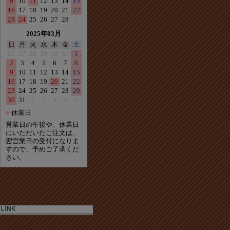
9
10
11
12
13
14
15
16
17
18
19
20
21
22
23
24
25
26
27
28
1
2025年03月
日
月
火
水
木
金
土
26
27
28
29
30
31
1
2
3
4
5
6
7
8
9
10
11
12
13
14
15
16
17
18
19
20
21
22
23
24
25
26
27
28
29
30
31
1
2
3
4
5
■
休業日
営業日の午後や、休業日
にいただいたご注文は、
翌営業日の受付になりま
すので、予めご了承くだ
さい。