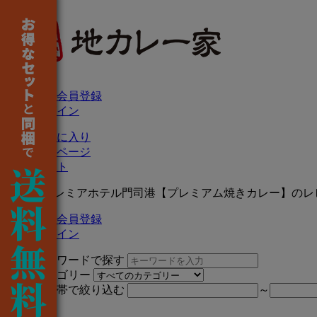
新規会員登録
ログイン
お気に入り
マイページ
カート
ホーム
プレミアホテル門司港【プレミアム焼きカレー】のレ
新規会員登録
ログイン
キーワードで探す
カテゴリー
価格帯で絞り込む
～
検索する