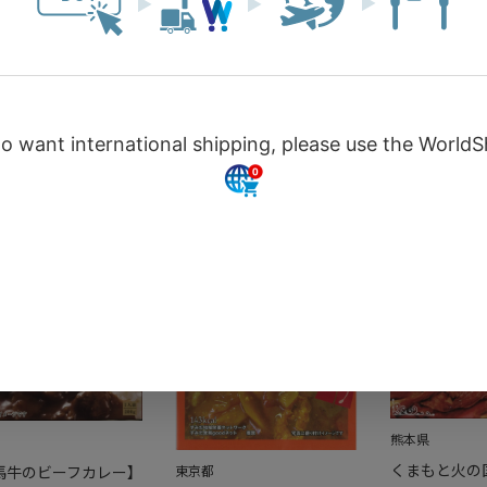
ぞ鹿肉を使った【馬鹿ヤ
】
ローカレー】
4
（税込）
￥713
（税込）
8
（税込）
[10%OFF
]
￥642
（税込）
[10%OFF
]
カートに入れる
カートに入れる
カート
熊本県
くまもと火の
東京都
馬牛のビーフカレー】