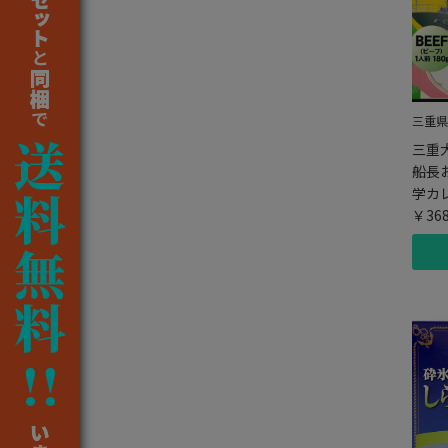
三重県
三重
船長
学カ
￥36