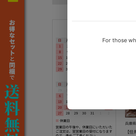
アム
￥86
￥77
営業日カレンダー
2025年06月
日
月
火
水
木
金
土
1
2
3
4
5
6
7
8
9
10
11
12
13
14
15
16
17
18
19
20
21
22
23
24
25
26
27
28
29
30
1
2
3
4
5
2025年07月
日
月
火
水
木
金
土
29
30
1
2
3
4
5
6
7
8
9
10
11
12
13
14
15
16
17
18
19
20
21
22
23
24
25
26
27
28
29
30
31
1
2
■
休業日
兵庫県
営業日の午後や、休業日にいただいた
ご注文は、翌営業日の受付になります
【但
ので、予めご了承ください。