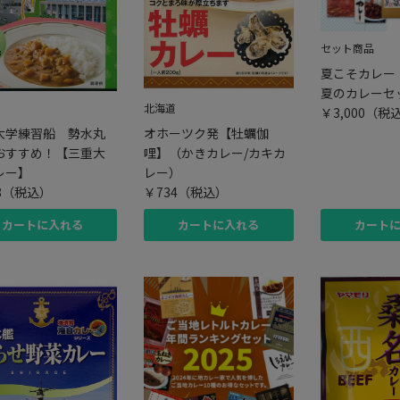
セット商品
夏こそカレー
夏のカレーセ
北海道
￥3,000
（税
大学練習船 勢水丸
オホーツク発【牡蠣伽
おすすめ！【三重大
哩】（かきカレー/カキカ
レー】
レー）
8
（税込）
￥734
（税込）
カートに入れる
カートに入れる
カート