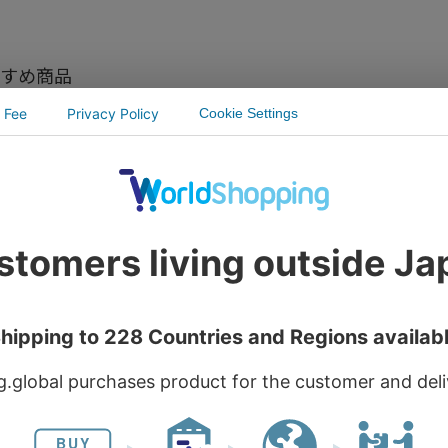
すめ商品
SALE
SALE
沖縄県
北海道
あぐー豚ポー
期限間近：2025.7.2
賞味期限間近の為、大変
￥432
（税込
島根県産合鴨肉使用
お得！（2025.07.25）え
まね合鴨カレープレミ