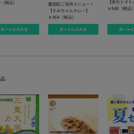
【赤のトマト
8
（税込）
墨田区ご当地メニュー！
￥648
（税込
【すみちゃんカレー】
￥464
（税込）
カートに入れる
カートに入れる
カート
品