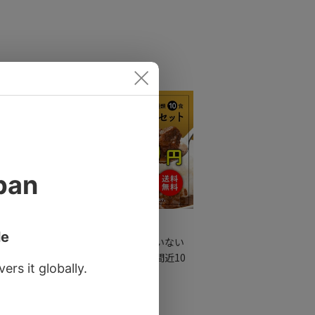
セット商品
ワケあり！もったいない
福袋セット！期限間近10
食入り☆送料無料
クカレー
￥2,980
（税込）
）