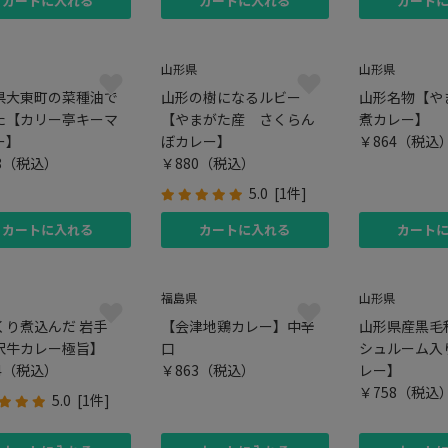
カートに入れる
カートに入れる
カート
山形県
山形県
県大東町の菜種油で
山形の樹になるルビー
山形名物【や
た【カリー亭キーマ
【やまがた産 さくらん
煮カレー】
ー】
ぼカレー】
￥864
（税込
8
（税込）
￥880
（税込）
5.0
[1件]
カートに入れる
カートに入れる
カート
福島県
山形県
くり煮込んだ 岩手
【会津地鶏カレー】中辛
山形県産黒毛
沢牛カレー極旨】
口
シュルーム入
4
（税込）
￥863
（税込）
レー】
￥758
（税込
5.0
[1件]