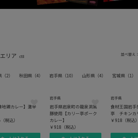
エリア
並べ替え
ct8
県
（2）
秋田県
（4）
岩手県
（10）
山形県
（4）
宮城県
（1）
岩手県
岩手県
津地鶏カレー】激辛
岩手県岩泉町の龍泉洞黒
食材王国岩手
豚使用【カリー亭ポーク
亭 チキンカ
5
（税込）
カレー】
￥918
（税込
￥918
（税込）