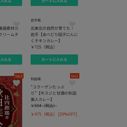
に入れる
カートに入れる
岩手県
厳選素材カ
北東北の自然が育てた・
クリームチ
岩手【あべどり田子にんに
くチキンカレー】
）
￥715
（税込）
に入れる
カートに入れる
SALE
SALE
秋田県
“コラーゲンたっぷ
り”【牛スジと甘酒の秋田
美人カレー】
￥594
（税込）
￥475
（税込）
[20%OFF
]