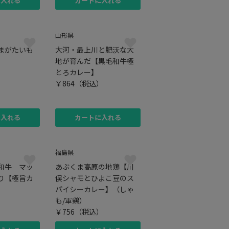
に入れる
カートに入れる
山形県
まがたいも
大河・最上川と肥沃な大
地が育んだ【黒毛和牛極
）
とろカレー】
￥864
（税込）
に入れる
カートに入れる
福島県
和牛 マッ
あぶくま高原の地鶏【川
り【極旨カ
俣シャモとひよこ豆のス
パイシーカレー】（しゃ
）
も/軍鶏）
￥756
（税込）