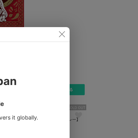
.30ま
ばアナタも秋
内地鶏の秋田
）
）
[20%OFF
]
に入れる
カートに入れる
SOLD OUT
SOLD OUT
秋田県
【鯖カレ
秋田【比内地鶏カレー】
中辛
）
￥648
（税込）