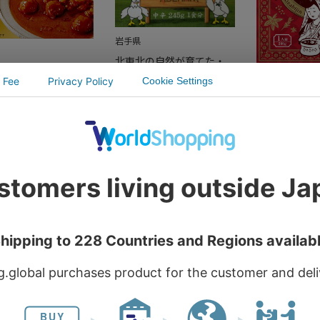
岩手県
北東北の自然が育てた・
くま高原の地鶏【川
岩手【あべどりチキンカレ
秋田県
ャモ トマトカレ
ー】
【賞味期限：8
（しゃも/軍鶏）
￥672
（税込）
で】“食べれ
2
（税込）
田美人”【比
美人カレー】
￥594
（税込
￥475
（税込
カートに入れる
カートに入れる
カート
青森県
青森県
くま高原の地鶏【川
青森県産りんごの果肉た
八戸前沖さば
ャモ 地鶏カレー】
っぷり【青森りんごカレ
ー】
ゃも/軍鶏）
ー】
￥940
（税込