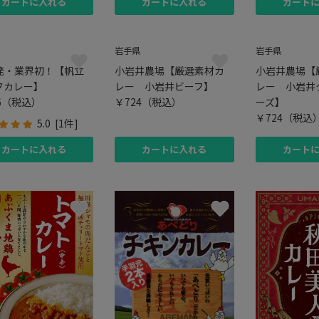
カートに入れる
カートに入れる
カート
岩手県
岩手県
発・業界初！【帆立
小岩井農場【厳選素材カ
小岩井農場【
フカレー】
レー 小岩井ビーフ】
レー 小岩井
6
（税込）
￥724
（税込）
ーズ】
￥724
（税込
5.0
[1件]
カートに入れる
カートに入れる
カート