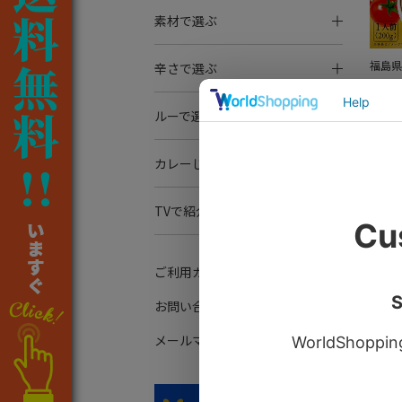
素材で選ぶ
福島県
辛さで選ぶ
あぶ
俣シ
ルーで選ぶ
ー】
￥70
カレーじゃないよ！
TVで紹介されました！
ご利用ガイド
お問い合わせ
福島県
メールマガジン登録
あぶ
俣シ
（し