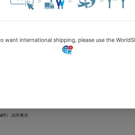
4
（税込）
￥391
（税込）
カートに入れる
カートに入れる
売り
SOLD OUT
SOLD OUT
秋田県
県塩釜産やわらかか
秋田【桃豚カレー】中辛
がたっぷり！【さく
口
つおのキーマカレ
￥594
（税込）
6
（税込）
売り切れ
売り切れ
6
件）26件表示