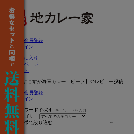
新規会員登録
ログイン
お気に入り
マイページ
カート
ホーム
【よこすか海軍カレー ビーフ】のレビュー投稿
新規会員登録
ログイン
キーワードで探す
カテゴリー
価格帯で絞り込む
～
検索する