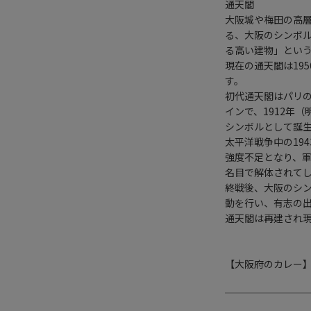
通天閣
大阪城や梅田の高
る、大阪のシンボ
る高い建物」とい
現在の通天閣は19
す。
初代通天閣はパリ
インで、1912年
シンボルとして誕
太平洋戦争中の19
強度不足となり、
名目で解体されて
終戦後、大阪のシ
動を行い、有志の
通天閣は再建され
【大阪府のカレー