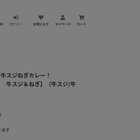
録
ログイン
お気に入り
マイページ
カート
の牛スジねぎカレー！
 牛スジ＆ねぎ】（牛スジ/牛
）
きます