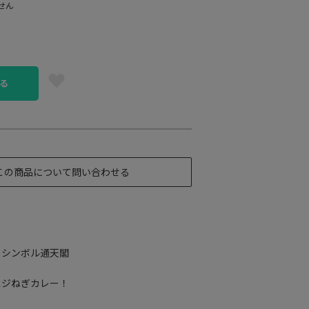
せん
る
この商品について問い合わせる
ノシンボル通天閣
スジねぎカレー！