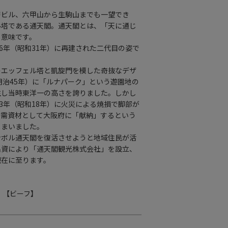
層ビル、六甲山から生駒山までも一望でき
ル塔である通天閣。通天閣とは、「天に通じ
う意味です。
56年（昭和31年）に再建された二代目の姿で
のエッフェル塔と凱旋門を模した奇抜なデザ
（明治45年）に「ルナパーク」という遊園地の
生し当時東洋一の高さを誇りました。しかし
43年（昭和18年）に火災による焼損で脚部が
軍需資材として大阪府に「献納」するという
しまいました。
ンボル通天閣を復活させようと地域住民が活
出資により「通天閣観光株式会社」を設立、
現在に至ります。
】
【ビーフ】