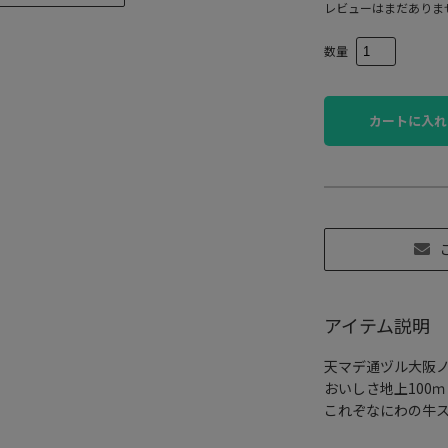
レビューはまだありま
数量
カートに入れ
アイテム説明
天マデ通ヅル大阪
おいしさ地上100ｍ
これぞなにわの牛