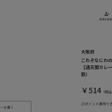
新規会員登
大阪府
これぞなにわ
【通天閣カレー
筋）
￥
514
（税込
15
ポイント獲得で
ーを書く