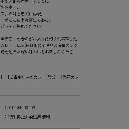
海軍割烹術参考書」をもとに、
『魚藍亭』が
イス」の味を忠実に再現。
ー」がここに堂々誕生である。
をどうぞご堪能ください。
「魚藍亭」の女将が市より依頼され再現した
カレー」は明治41年のイギリス海軍のレシ
。時を超えた深い味わいをお楽しみくださ
ー】
【ご当地名店のカレー特集】
【海軍カレ
ド
：010004000003
：1万円以上は配送料無料