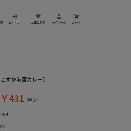
録
ログイン
お気に入り
マイページ
カート
よこすか海軍カレー】
￥
431
（税込）
きます
せん