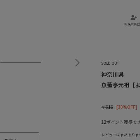
新規会員登
SOLD OUT
神奈川県
魚藍亭元祖【
￥616
[30％OFF]
12
ポイント獲得で
レビューはまだありま