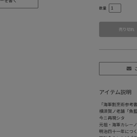
ーを書く
数量
売り切れ
アイテム説明
「海軍割烹術参考
横須賀ノ老舗「魚
今ニ再現シタ
元祖・海軍カレー
明治四十一年につ