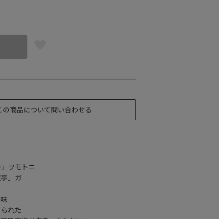
この商品について問い合わせる
書」ヲモトニ
藍亭」ガ
ノ味
くられた