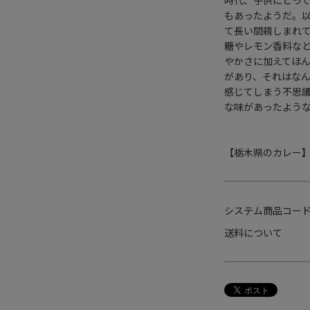
時代、子供にとっ
もあったようだ。
て長い間親しまれ
糖やレモン香料な
やかさに加えてほ
があり、それはな
感じてしまう不思
な味があったよう
【栃木県のカレー
システム商品コー
送料について