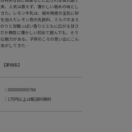
ては特別な日に給食などに出される贅沢品で
以来、人気は衰えず、懐かしい栃木の味とし
てきた。レモン牛乳は、栃木県産の生乳に砂
どを加えたレモン色の乳飲料、ミルクのまろ
んのりと甘酸っぱい香りとともに広がる甘さ
んだか無性に懐かしい初めて飲んでも、そう
議な魅力がある。子供のころの思い出にこん
な気がしてきた…
】
【果物系】
ド
：000000000766
：1万円以上は配送料無料