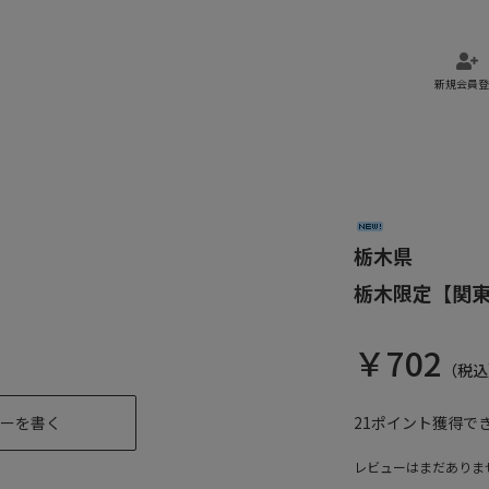
新規会員登
栃木県
栃木限定【関
￥
702
（税込
ーを書く
21
ポイント獲得で
レビューはまだありま