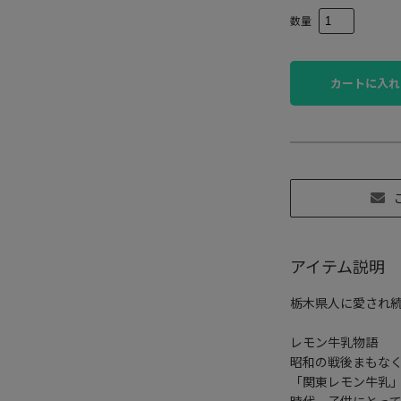
数量
カートに入れ
アイテム説明
栃木県人に愛され続
レモン牛乳物語
昭和の戦後まもな
「関東レモン牛乳