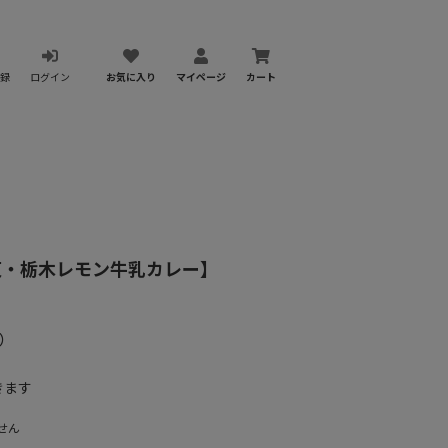
録
ログイン
お気に入り
マイページ
カート
東・栃木レモン牛乳カレー】
）
きます
せん