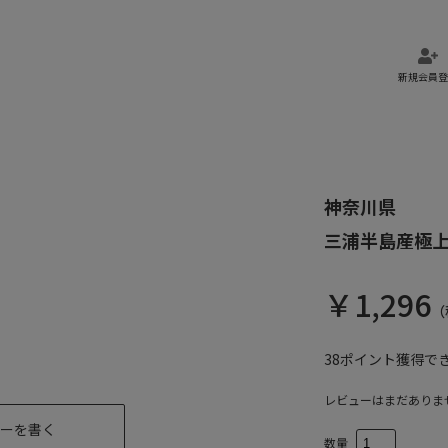
新規会員登
」
神奈川県
三浦半島産極
￥
1,296
（
38
ポイント獲得で
レビューはまだありま
ーを書く
数量