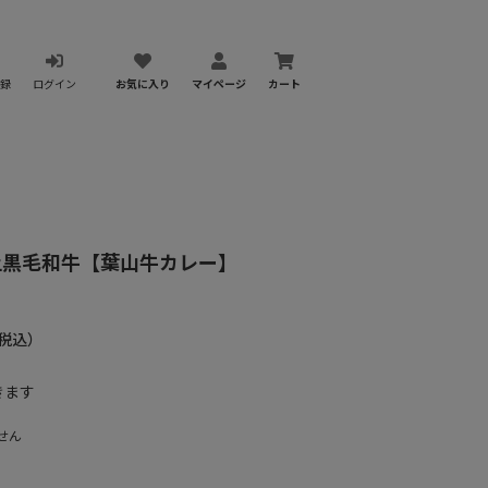
録
ログイン
お気に入り
マイページ
カート
上黒毛和牛【葉山牛カレー】
税込）
きます
せん