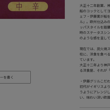
大正十二年創業、
船のコックとして
ェフ・伊藤寛が船を
ル」。欧州仕込み
ッパスタイルを踏
時のステータスシ
のような感を呈し
現在では、炭火焼
柱に、洋食を食べ
ています。
大正十二年より神
る洋食屋、それが
ーを書く
・伊藤グリルこだ
初代がイギリスよ
うようにアレンジ
い、味わい深い欧