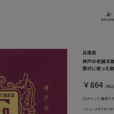
新規会員登
兵庫県
神戸の老舗洋
贅沢に使った
￥
864
（税込
25
ポイント獲得で
レビューはまだありま