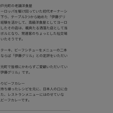
神戸元町の老舗洋食屋
ヨーロッパを駆け回っていた初代オーナーシ
下り、テーブル3つから始めた「伊藤グリ
の経験を活かして、高級洋食屋としてヨーロ
襲したその店は、颯爽たる洒落た店として当
ンボルとなり、常連客のちょっとした社交場
ていたそうです。
ステーキ、ビーフシチューをメニューの二本
るならば「伊藤グリル」との定評をいただい
戸元町で皆様にかわらずご愛顧いただいてい
「伊藤グリル」です。
わりビーフカレー
り持ち帰ったレシピを元に、日本人の口に合
した、レストランメニューにはのせていな
風ビーフカレーです。