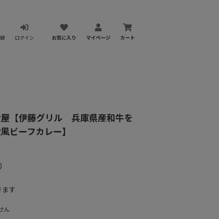
録
ログイン
お気に入り
マイページ
カート
食屋【伊藤グリル 兵庫県産和牛を
欧風ビーフカレー】
）
きます
せん