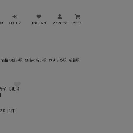
録
ログイン
お気に入り
マイページ
カート
：
価格の低い順
価格の高い順
おすすめ順
新着順
野菜【北海
】
）
2.0
[1件]