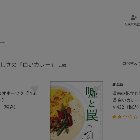
新規会員登
レー」
しさの「白いカレー」
並べ替え
ct99
北海道
道オホーツク【流氷
道南の帆立と
ー】
道 白いカレー
8
（税込）
￥432
（税込