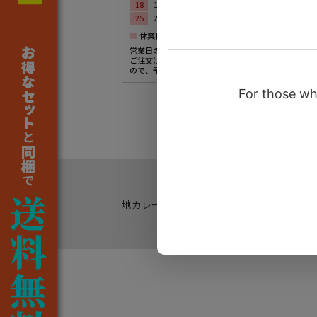
18
19
20
21
22
23
24
25
26
27
28
29
30
31
■
休業日
営業日の午後や、休業日にいただいた
ご注文は、翌営業日の受付になります
ので、予めご了承ください。
地カレー家
会社概要